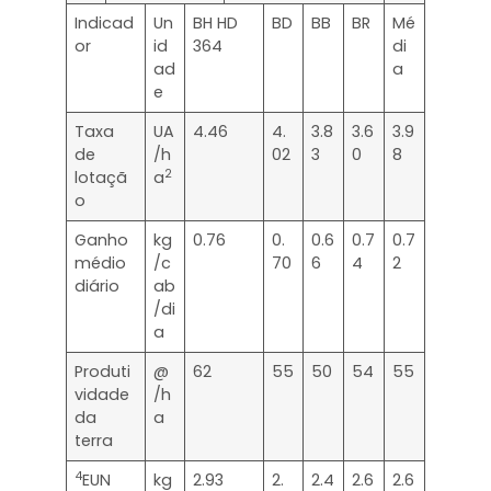
Indicad
Un
BH HD
BD
BB
BR
Mé
or
id
364
di
ad
a
e
Taxa
UA
4.46
4.
3.8
3.6
3.9
de
/h
02
3
0
8
2
lotaçã
a
o
Ganho
kg
0.76
0.
0.6
0.7
0.7
médio
/c
70
6
4
2
diário
ab
/di
a
Produti
@
62
55
50
54
55
vidade
/h
da
a
terra
4
EUN
kg
2.93
2.
2.4
2.6
2.6