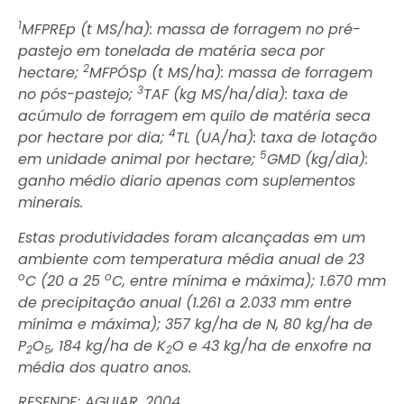
1
MFPREp (t MS/ha): massa de forragem no pré-
pastejo em tonelada de matéria seca por
2
hectare;
MFPÓSp (t MS/ha): massa de forragem
3
no pós-pastejo;
TAF (kg MS/ha/dia): taxa de
acúmulo de forragem em quilo de matéria seca
4
por hectare por dia;
TL (UA/ha): taxa de lotação
5
em unidade animal por hectare;
GMD (kg/dia):
ganho médio diario apenas com suplementos
minerais.
Estas produtividades foram alcançadas em um
ambiente com temperatura média anual de 23
o
o
C (20 a 25
C, entre mínima e máxima); 1.670 mm
de precipitação anual (1.261 a 2.033 mm entre
mínima e máxima); 357 kg/ha de N, 80 kg/ha de
P
O
, 184 kg/ha de K
O e 43 kg/ha de enxofre na
2
5
2
média dos quatro anos.
RESENDE; AGUIAR, 2004.