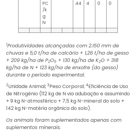
PC
44
4
0
0
/k
g
N
1
Produtividades alcançadas com 2.150 mm de
chuvas e 5,0 t/ha de calcário + 1,26 t/ha de gesso
+ 209 kg/ha de P
O
+ 130 kg/ha de K
O + 318
2
5
2
kg/ha de N + 123 kg/ha de enxofre (do gesso)
durante o período experimental.
2
3
4
Unidade Animal;
Peso Corporal;
Eficiência de Uso
de Nitrogênio (112 kg de N via adubação e assumindo
+ 9 kg N-atmosférico + 7,5 kg N-mineral do solo +
142 kg N-matéria orgânica do solo).
Os animais foram suplementados apenas com
suplementos minerais.