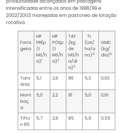
produtividade alcançados em pastagens
intensificadas entre os anos de 1998/99 e
2002/2003 manejadas em pastoreio de lotação
rotativa.
MF
MF
TAF
TL
Forra
PRÉp
PÓSp
(kg
(UA/
GMD
geira
(t
(t
de
ha/a
(kg/
4
5
MS/h
MS/h
MS/h
no)
dia)
1
2
a)
a)
a/di
3
a)
Tanz
5,1
2,6
86
5,3
0,63
ânia
Mom
5,0
2,2
81
5,0
0,61
baç
a
Tifto
5,7
2,6
85
5,9
0,55
n 85