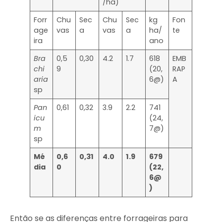
/ha)
Forr
Chu
Sec
Chu
Sec
kg
Fon
age
vas
a
vas
a
ha/
te
ira
ano
Bra
0,5
0,30
4.2
1.7
618
EMB
chi
9
(20,
RAP
aria
6@)
A
sp
Pan
0,61
0,32
3.9
2.2
741
icu
(24,
m
7@)
sp
Mé
0,6
0,31
4.0
1.9
679
dia
0
(22,
6@
)
Então se as diferenças entre forrageiras para