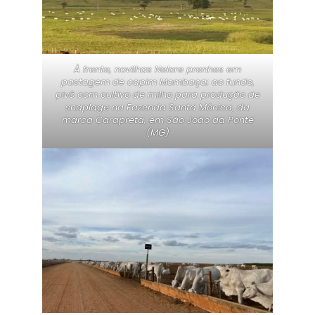
À frente, novilhas Nelore prenhes em
pastagem de capim Mombaça; ao fundo,
pivô com cultivo de milho para produção de
snaplage na Fazenda Santa Mônica, da
marca Carapreta, em São João da Ponte
(MG)