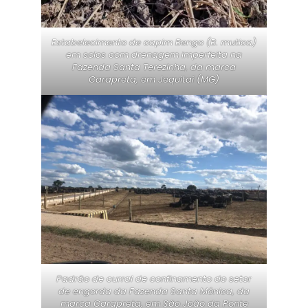
Estabelecimento de capim Bengo (B. mutica)
em solos com drenagem imperfeita na
Fazenda Santa Terezinha, da marca
Carapreta, em Jequitaí (MG)
Padrão de curral de confinamento do setor
de engorda da Fazenda Santa Mônica, da
marca Carapreta, em São João da Ponte