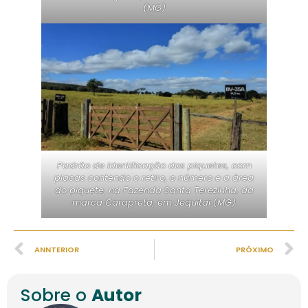
(MG)
Padrão de identificação dos piquetes, com
placas contendo o retiro, o número e a área
do piquete, na Fazenda Santa Terezinha, da
marca Carapreta, em Jequitaí (MG)
ANNTERIOR
PRÓXIMO
Sobre o
Autor