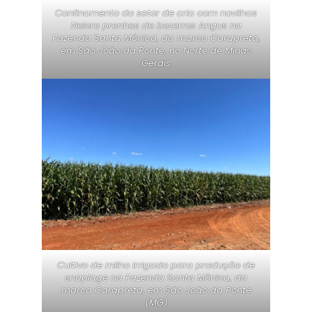
Confinamento do setor de cria com novilhas
Nelore prenhes de bezerros Angus na
Fazenda Santa Mônica, da marca Carapreta,
em São João da Ponte, no Norte de Minas
Gerais
Cultivo de milho irrigado para produção de
snaplage na Fazenda Santa Mônica, da
marca Carapreta, em São João da Ponte
(MG)