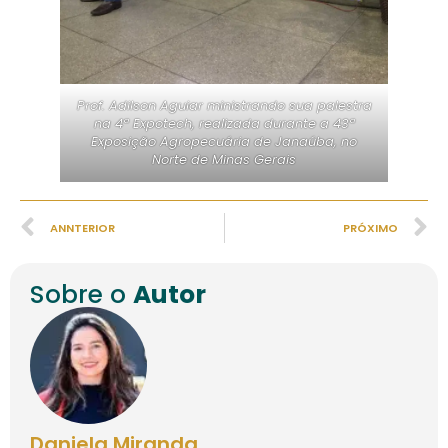
Prof. Adilson Aguiar ministrando sua palestra
na 4ª Expotech, realizada durante a 43ª
Exposição Agropecuária de Janaúba, no
Norte de Minas Gerais
ANNTERIOR
PRÓXIMO
Sobre o
Autor
Daniela Miranda