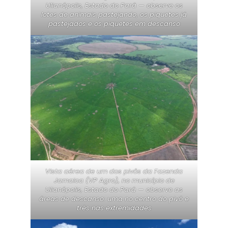
Ulianópolis, Estado do Pará — observe os
lotes de animais pastejando, os piquetes já
pastejados e os piquetes em descanso
Vista aérea de um dos pivôs da Fazenda
Jamaica (VP Agro), no município de
Ulianópolis, Estado do Pará — observe as
áreas de descanso: uma no centro do pivô e
três nas extremidades