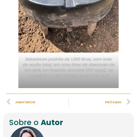
Bebedouro padrão de 1.200 litros, com boia
de vazão total, em uma área de descanso de
um pivô, na Fazenda Jamaica (VP Agro), no
município de Ulianópolis, Estado do Pará
ANNTERIOR
PRÓXIMO
Sobre o
Autor