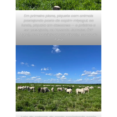
Em primeiro plano, piquete com animais
pastejando pasto de capim-miyagui; ao
fundo, piquete em descanso — o próximo a
ser pastejado, na Fazenda Jamaica (VP
Agro), no município de Ulianópolis, Estado do
Pará