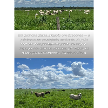
Em primeiro plano, piquete em descanso — o
próximo a ser pastejado; ao fundo, piquete
com animais pastejando pasto de capim-
miyagui, na Fazenda Jamaica (VP Agro), no
município de Ulianópolis, Estado do Pará