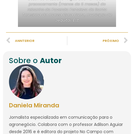
precocemente (menos de 5 meses) do
rebanho da Fazenda Fortaleza de Santa
Teresinha da marca Cara Preta, municipio de
Jequitai, Est
ANNTERIOR
PRÓXIMO
Sobre o
Autor
Daniela Miranda
Jornalista especializada em comunicação para o
agronegócio. Colabora com o professor Adilson Aguiar
desde 2016 e é editora do projeto No Campo com