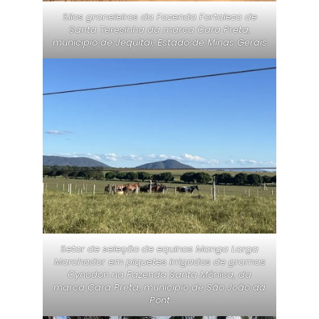
Silos graneleiros da Fazenda Fortaleza de
Santa Teresinha da marca Cara Preta,
municipio de Jequitai, Estado de Minas Gerais
Setor de seleção de equinos Manga Larga
Marchador em piquetes irrigados de gramas
Cynodon na Fazenda Santa Mônica, da
marca Cara Preta, municipio de São João da
Pont