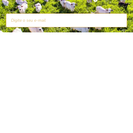
INSCREVA-SE
O professor, pesquisador e consultor Adilson de
Paula Almeida Aguiar é conhecido
internacionalmente como um dos maiores nomes