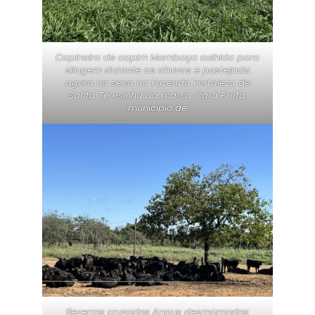
Capineira de capim Mombaça colhida para
silagem durante as chuvas e pastejada
agora na seca na Fazenda Fortaleza de
Santa Teresinha da marca Cara Preta,
municipio de
Bezerros cruzados Angus desmamados